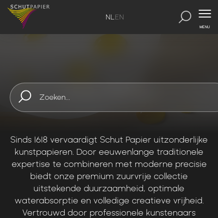
NL
EN
MENU
SchutPapier
-
Kunstpapier
ONZE PRODUCTEN
KUNSTPAPIER
Sinds
1618
vervaardigt
Schut
Papier
uitzonderlijke
kunstpapieren.
Door
eeuwenlange
traditionele
expertise
te
combineren
met
moderne
precisie
biedt
onze
premium
zuurvrije
collectie
uitstekende
duurzaamheid,
optimale
waterabsorptie
en
volledige
creatieve
vrijheid.
Vertrouwd
door
professionele
kunstenaars