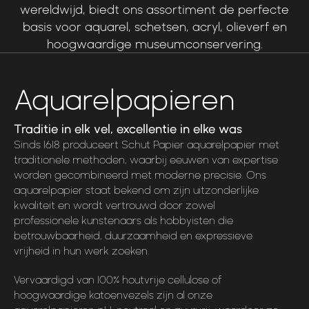
wereldwijd,
biedt
ons
assortiment
de
perfecte
basis
voor
aquarel,
schetsen,
acryl,
olieverf
en
hoogwaardige
museumconservering.
Aquarelpapieren
Traditie in elk vel, excellentie in elke was
Sinds 1618 produceert Schut Papier aquarelpapier met
traditionele methoden, waarbij eeuwen van expertise
worden gecombineerd met moderne precisie. Ons
aquarelpapier staat bekend om zijn uitzonderlijke
kwaliteit en wordt vertrouwd door zowel
professionele kunstenaars als hobbyisten die
betrouwbaarheid, duurzaamheid en expressieve
vrijheid in hun werk zoeken.
Vervaardigd van 100% houtvrije cellulose of
hoogwaardige katoenvezels zijn al onze