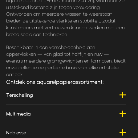
aquarelpapieren pH-neutraal en zuurvrij, waardoor ze
uitstekend bestand zijn tegen veroudering.
Ontworpen om meerdere wassen te weerstaan,
bieden ze uitstekende sterkte en stabiliteit, zodat
kunstenaars met vertrouwen kunnen werken met een
breed scala aan technieken.
Beschikbaar in een verscheidenheid aan
oppervlakken — van glad tot halffijn en ruw —
evenals meerdere gramgewichten en formaten, biedt
onze collectie de perfecte basis voor elke artistieke
aanpak.
Ontdek ons aquarelpapierassortiment:
Terschelling
Een hoogwaardig, zuurvrij wit aquarelpapier gemaakt
Multimedia
van 100% houtvrije cellulose. Sterk en betrouwbaar, het
presteert uitzonderlijk goed bij herhaaldelijk wassen.
Een veelzijdig, zuurvrij wit papier gemaakt van
Beschikbaar in gladde, halffijne en ruwe oppervlakken.
Noblesse
hoogwaardige houtvrije cellulose. Geschikt voor
Blokken worden aan alle vier zijden gelijmd voor