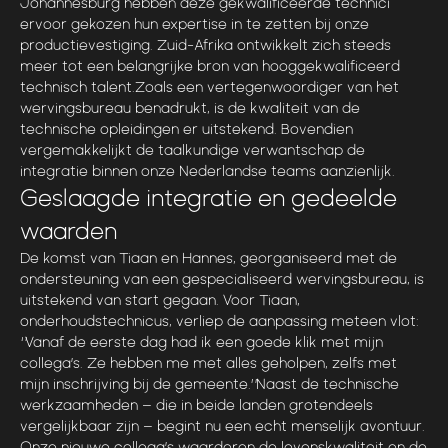
Johannesburg hebben deze gekwalificeerde technici
ervoor gekozen hun expertise in te zetten bij onze
productievestiging. Zuid-Afrika ontwikkelt zich steeds
meer tot een belangrijke bron van hooggekwalificeerd
technisch talent.
Zoals een vertegenwoordiger van het
wervingsbureau benadrukt, is de kwaliteit van de
technische opleidingen er uitstekend. Bovendien
vergemakkelijkt de taalkundige verwantschap de
integratie binnen onze Nederlandse teams aanzienlijk.
Geslaagde integratie en gedeelde
waarden
De komst van Tiaan en Hannes, georganiseerd met de
ondersteuning van een gespecialiseerd wervingsbureau, is
uitstekend van start gegaan. Voor Tiaan,
onderhoudstechnicus, verliep de aanpassing meteen vlot:
“Vanaf de eerste dag had ik een goede klik met mijn
collega’s. Ze hebben me met alles geholpen, zelfs met
mijn inschrijving bij de gemeente.”
Naast de technische
werkzaamheden – die in beide landen grotendeels
vergelijkbaar zijn – begint nu een echt menselijk avontuur.
Onze nieuwe collega’s waarderen de levenskwaliteit en de