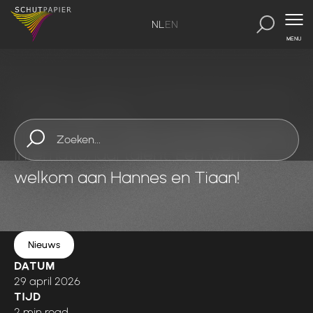
NL
EN
MENU
SchutPapier
-
Inspirations
-
Schut Papier opent zijn deuren
voor internationaal talent
Schut Papier opent zijn deuren voor
internationaal talent: Een warm
welkom aan Hannes en Tiaan!
Nieuws
DATUM
29 april 2026
TIJD
2 min read