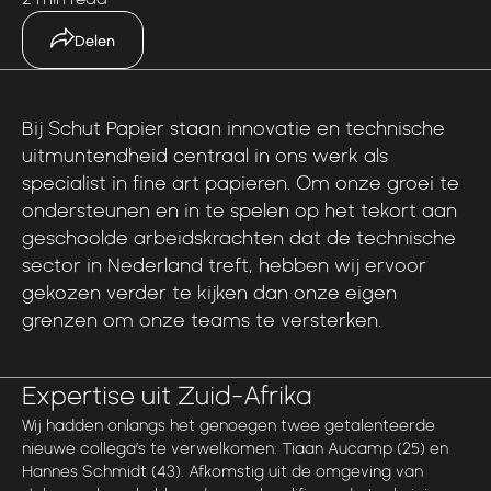
Delen
Bij
Schut
Papier
staan
innovatie
en
technische
uitmuntendheid
centraal
in
ons
werk
als
specialist
in
fine
art
papieren.
Om
onze
groei
te
ondersteunen
en
in
te
spelen
op
het
tekort
aan
geschoolde
arbeidskrachten
dat
de
technische
sector
in
Nederland
treft,
hebben
wij
ervoor
gekozen
verder
te
kijken
dan
onze
eigen
grenzen
om
onze
teams
te
versterken.
Expertise uit Zuid-Afrika
Wij hadden onlangs het genoegen twee getalenteerde
nieuwe collega’s te verwelkomen: Tiaan Aucamp (25) en
Hannes Schmidt (43). Afkomstig uit de omgeving van