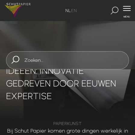
NL
EN
MENU
SchutPapier
-
Onze aanpak
ONZE AANPAK
KLEINE MACHINE, GROTE
IDEEËN: INNOVATIE
GEDREVEN DOOR EEUWEN
EXPERTISE
PAPIERKUNST
Bij
Schut
Papier
komen
grote
dingen
werkelijk
in