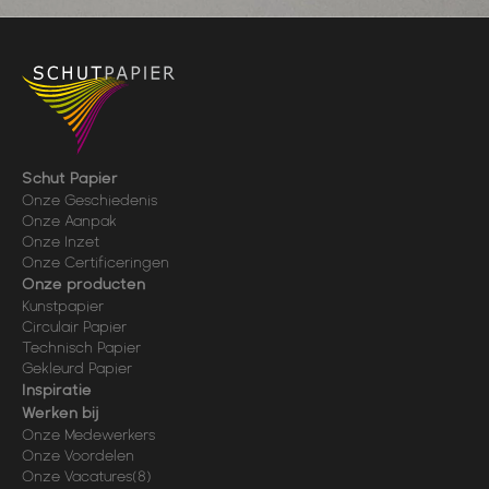
Schut Papier
Onze Geschiedenis
Onze Aanpak
Onze Inzet
Onze Certificeringen
Onze producten
Kunstpapier
Circulair Papier
Technisch Papier
Gekleurd Papier
Inspiratie
Werken bij
Onze Medewerkers
Onze Voordelen
Onze Vacatures
(8)