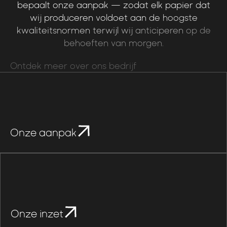
bepaalt
onze
aanpak
—
zodat
elk
papier
dat
wij
produceren
voldoet
aan
de
hoogste
kwaliteitsnormen
terwijl
wij
anticiperen
op
de
behoeften
van
morgen.
Ontdek meer over ons bedrijf
Onze aanpak
Onze inzet