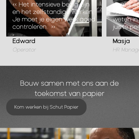
« Het intensieve bezig zijn
haal ik e
en het zelfstandige werken.
lastige 
Je moet je eigen werk goed
weten in
controleren. »
juiste p
Edward
Masja
Operator
HR Manag
Bouw samen met ons aan de
toekomst van papier
Kom werken bij Schut Papier