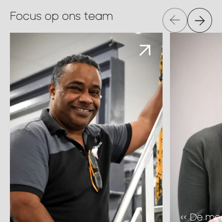
Focus op ons team
« De mee