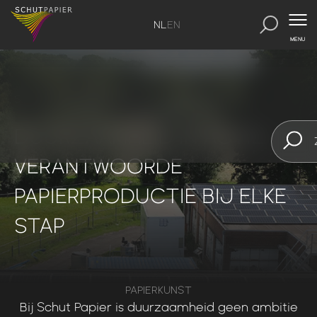
NL
EN
MENU
SchutPapier
-
Onze inzet
ONZE INZET
DUURZAAMHEID IN ACTIE:
VERANTWOORDE
PAPIERPRODUCTIE
BIJ ELKE
STAP
PAPIERKUNST
Bij
Schut
Papier
is
duurzaamheid
geen
ambitie