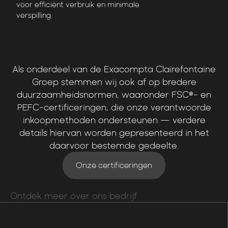
voor efficiënt verbruik en minimale
verspilling.
Als
onderdeel
van
de
Exacompta
Clairefontaine
Groep
stemmen
wij
ook
af
op
bredere
duurzaamheidsnormen,
waaronder
FSC®-
en
PEFC-certificeringen,
die
onze
verantwoorde
inkoopmethoden
ondersteunen
—
verdere
details
hiervan
worden
gepresenteerd
in
het
daarvoor
bestemde
gedeelte.
Onze certificeringen
Ontdek meer over ons bedrijf