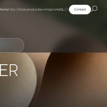
NL
EN
Werken bij
Onze producten
Inspiratie
Contact
IER