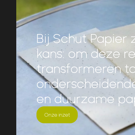
Bij Schut Papier z
kans: om deze r
transformeren to
onderscheidend
en duurzame pap
Onze inzet