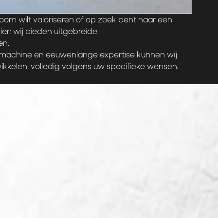
room wilt valoriseren of op zoek bent naar een
ier: wij bieden uitgebreide
en.
ermachine en eeuwenlange expertise kunnen wij
wikkelen, volledig volgens uw specifieke wensen,