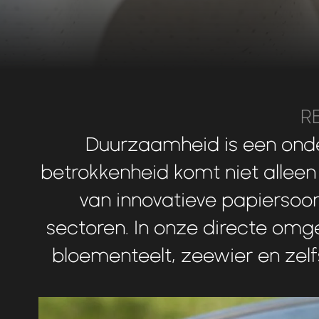
R
Duurzaamheid
is
een
ond
betrokkenheid
komt
niet
alleen
van
innovatieve
papiersoo
sectoren.
In
onze
directe
omge
bloementeelt,
zeewier
en
zelf