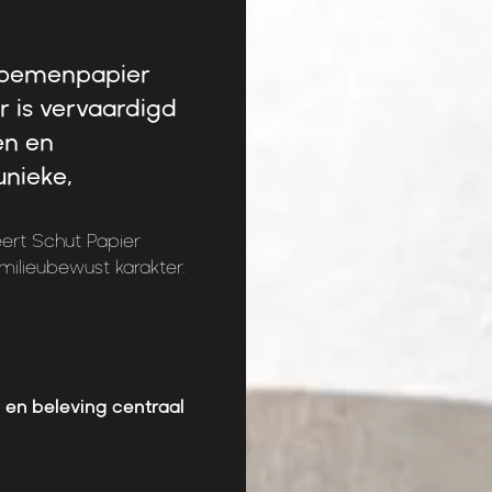
loemenpapier
r is vervaardigd
en en
unieke,
rt Schut Papier
ilieubewust karakter.
en beleving centraal