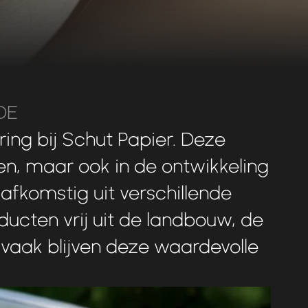
DE
ring
bij
Schut
Papier.
Deze
en,
maar
ook
in
de
ontwikkeling
afkomstig
uit
verschillende
oducten
vrij
uit
de
landbouw,
de
vaak
blijven
deze
waardevolle