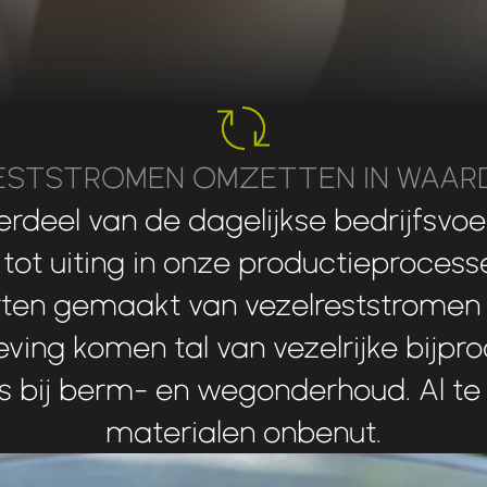
ESTSTROMEN OMZETTEN IN WAAR
erdeel
van
de
dagelijkse
bedrijfsvoe
tot
uiting
in
onze
productieprocess
rten
gemaakt
van
vezelreststromen
ving
komen
tal
van
vezelrijke
bijpr
s
bij
berm-
en
wegonderhoud.
Al
te
materialen
onbenut.