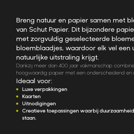
Breng natuur en papier samen met b
van Schut Papier. Dit bijzondere papie
met zorgvuldig geselecteerde bloem
bloemblaadjes, waardoor elk vel een 
natuurlijke uitstraling krijgt.
Dankzij meer dan 400 jaar vakmanschap combinee
hoogwaardig papier met een onderscheidend en m
Ideaal voor:
Luxe verpakkingen
Kaarten
Uitnodigingen
Creatieve toepassingen waarbij duurzaamheid 
staan.