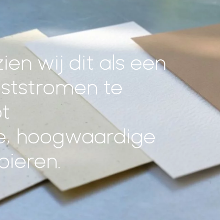
ien wij dit als een
eststromen te
t
e, hoogwaardige
ieren.