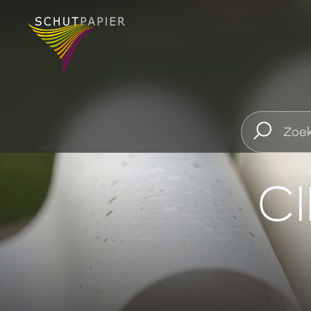
SchutPapier
-
Circulair Papier
CI