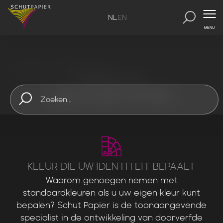
NL
EN
MENU
SchutPapier
-
Gekleurd papier
ONZE PRODUCTEN
GEKLEURD PAPIER
KLEUR DIE UW IDENTITEIT BEPAALT
Waarom
genoegen
nemen
met
standaardkleuren
als
u
uw
eigen
kleur
kunt
bepalen?
Schut
Papier
is
de
toonaangevende
specialist
in
de
ontwikkeling
van
doorverfde