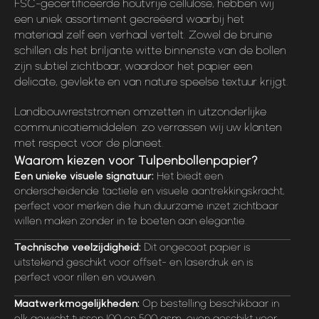
FSC-gecertificeerde houtvrije cellulose, hebben wij
een uniek assortiment gecreëerd waarbij het
materiaal zelf een verhaal vertelt. Zowel de bruine
schillen als het briljante witte binnenste van de bollen
zijn subtiel zichtbaar, waardoor het papier een
delicate, gevlekte en van nature speelse textuur krijgt.
Landbouwreststromen omzetten in uitzonderlijke
communicatiemiddelen: zo verrassen wij uw klanten
met respect voor de planeet.
Waarom kiezen voor Tulpenbollenpapier?
Een unieke visuele signatuur:
Het biedt een
onderscheidende tactiele en visuele aantrekkingskracht,
perfect voor merken die hun duurzame inzet zichtbaar
willen maken zonder in te boeten aan elegantie.
Technische veelzijdigheid:
Dit ongecoat papier is
uitstekend geschikt voor offset- en laserdruk en is
perfect voor rillen en vouwen.
Maatwerkmogelijkheden:
Op bestelling beschikbaar in
elk gewicht tussen 100 en 500 gsm, even geschikt voor