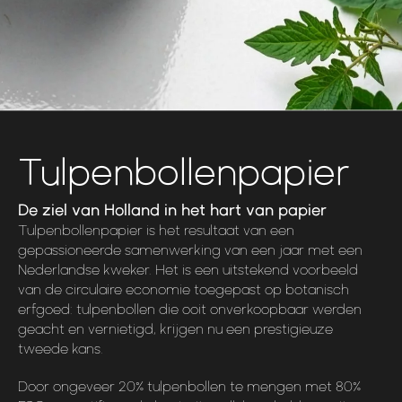
Tulpenbollenpapier
De ziel van Holland in het hart van papier
Tulpenbollenpapier is het resultaat van een
gepassioneerde samenwerking van een jaar met een
Nederlandse kweker. Het is een uitstekend voorbeeld
van de circulaire economie toegepast op botanisch
erfgoed: tulpenbollen die ooit onverkoopbaar werden
geacht en vernietigd, krijgen nu een prestigieuze
tweede kans.
Door ongeveer 20% tulpenbollen te mengen met 80%