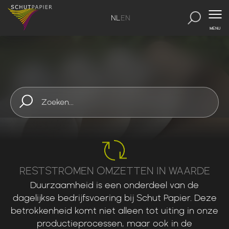
NL
EN
MENU
SchutPapier
-
Circulair Papier
ONZE PRODUCTEN
CIRCULAIR PAPIER
RESTSTROMEN OMZETTEN IN WAARDE
Duurzaamheid
is
een
onderdeel
van
de
dagelijkse
bedrijfsvoering
bij
Schut
Papier.
Deze
betrokkenheid
komt
niet
alleen
tot
uiting
in
onze
productieprocessen,
maar
ook
in
de