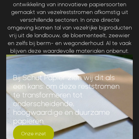
ontwikkeling
van
innovatieve
papiersoorten
gemaakt
van
vezelreststromen
afkomstig
uit
verschillende
sectoren.
In
onze
directe
omgeving
komen
tal
van
vezelrijke
bijproducten
vrij
uit
de
landbouw,
de
bloementeelt,
zeewier
en
zelfs
bij
berm-
en
wegonderhoud.
Al
te
vaak
blijven
deze
waardevolle
materialen
onbenut.
Bij Schut Papier zien wij dit als
een kans: om deze reststromen
te transformeren tot
onderscheidende,
hoogwaardige en duurzame
papieren.
Onze inzet