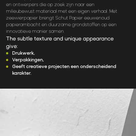
en ontwerpers die op zoek zijn naar een
milieubewust materiaal met een eigen verhaal. Met
zeewierpapier brengt Schut Papier eeuwenoud
papierambacht en duurzame grondstoffen op een
innovatieve manier samen.
The subtle texture and unique appearance
give:
Drukwerk,
Verpakkingen,
Geeft creatieve projecten een onderscheidend
karakter.